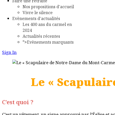
Faire une retraite
Nos propositions d'accueil
Vivre le silence
Evènements d'actualités
Les 400 ans du carmel en
2024
Actualités récentes
">
Evènements marquants
Sign In
Le « Scapulai
C’est quoi ?
C’est un vêtement, un signe approuvé par l’Église et 